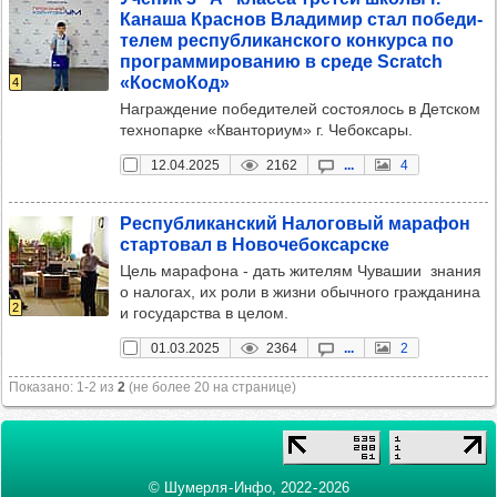
Канаша Крас­нов Вла­ди­мир стал побе­ди­
те­лем рес­пуб­ли­кан­ского кон­курса по
прог­рам­ми­ро­ва­нию в среде Scratch
«Кос­мо­Код»
4
Награждение победителей состоялось в Детском
технопарке «Кванториум» г. Чебоксары.
12.04.2025
2162
...
4
Рес­пуб­ли­кан­ский Нало­го­вый мара­фон
стар­то­вал в Ново­че­бок­сар­ске
Цель марафона - дать жителям Чувашии знания
о налогах, их роли в жизни обычного гражданина
2
и государства в целом.
01.03.2025
2364
...
2
Показано: 1‑2 из
2
(не более 20 на странице)
© Шумерля - Инфо, 2022 ‑ 2026