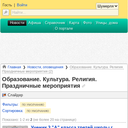
Гость
|
Войти
Новости
Афиша
Справочник
Карта
Фото
Улицы, дома
О портале
Главная
Новости, оповещения
Образование. Культура. Религия.
Праздничные мероприятия (2)
Образование. Культура. Религия.
Праздничные мероприятия
Слайдер
Фильтры
:
по умолчанию
Сортировка
:
по умолчанию
Показано: 1‑2 из
2
(не более 20 на странице)
Уче­ник 3 "А" класса тре­тей школы г.