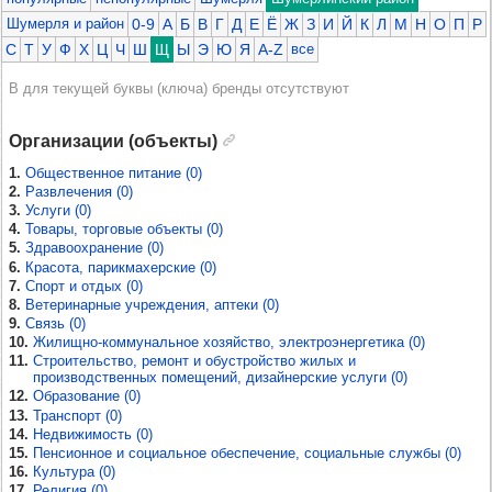
Шумерля и район
0-9
А
Б
В
Г
Д
Е
Ё
Ж
З
И
Й
К
Л
М
Н
О
П
Р
С
Т
У
Ф
Х
Ц
Ч
Ш
Щ
Ы
Э
Ю
Я
A-Z
все
В для текущей буквы (ключа) бренды отсутствуют
Организации (объекты)
1.
Общественное питание (0)
2.
Развлечения (0)
3.
Услуги (0)
4.
Товары, торговые объекты (0)
5.
Здравоохранение (0)
6.
Красота, парикмахерские (0)
7.
Спорт и отдых (0)
8.
Ветеринарные учреждения, аптеки (0)
9.
Связь (0)
10.
Жилищно-коммунальное хозяйство, электроэнергетика (0)
11.
Строительство, ремонт и обустройство жилых и
производственных помещений, дизайнерские услуги (0)
12.
Образование (0)
13.
Транспорт (0)
14.
Недвижимость (0)
15.
Пенсионное и социальное обеспечение, социальные службы (0)
16.
Культура (0)
17.
Религия (0)