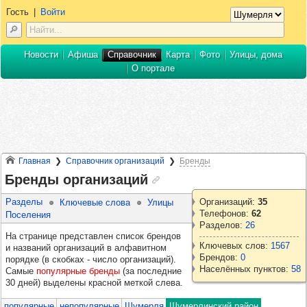
Гость
|
Войти
Новости
Афиша
Справочник
Карта
Фото
Улицы, дома
О портале
Главная
Справочник организаций
Бренды
Бренды организаций
Разделы
Организаций:
35
Ключевые слова
Улицы
Телефонов:
62
Поселения
Разделов:
26
На странице представлен список брендов
Ключевых слов:
1567
и названий организаций в алфавитном
Брендов:
0
порядке (в скобках - число организаций).
Населённых пунктов:
58
Самые
популярные бренды
(за последние
30 дней) выделены красной меткой слева.
популярные
непопулярные
Шумерля
Шумерлинский район