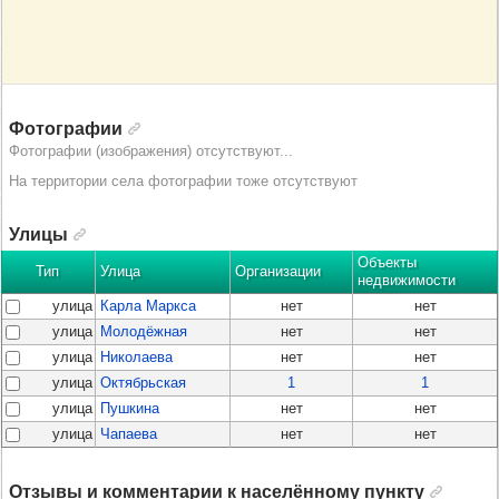
Фотографии
Фотографии (изображения) отсутствуют...
На территории села фотографии тоже отсутствуют
Улицы
Объекты
Тип
Улица
Организации
недвижимости
улица
Карла Маркса
нет
нет
улица
Молодёжная
нет
нет
улица
Николаева
нет
нет
улица
Октябрьская
1
1
улица
Пушкина
нет
нет
улица
Чапаева
нет
нет
Отзывы и комментарии к населённому пункту