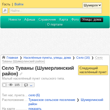
Гость
|
Войти
Новости
Афиша
Справочник
Карта
Фото
Улицы, дома
О портале
Главная
Населённые пункты, улицы, дома
Село (16)
Село
Туваны (Шумерлинский район)
Село Туваны (Шумер­лин­ский
район)
Малый населённый пункт сельского типа.
105
...
Тип нас. пункта
село
(6)
Расположение
Туванское сельское поселение
❯
Шумерлинский
район
На карте
показать