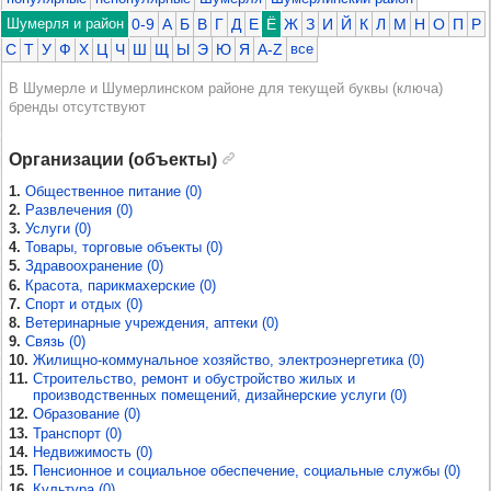
Шумерля и район
0-9
А
Б
В
Г
Д
Е
Ё
Ж
З
И
Й
К
Л
М
Н
О
П
Р
С
Т
У
Ф
Х
Ц
Ч
Ш
Щ
Ы
Э
Ю
Я
A-Z
все
В Шумерле и Шумерлинском районе для текущей буквы (ключа)
бренды отсутствуют
Организации (объекты)
1.
Общественное питание (0)
2.
Развлечения (0)
3.
Услуги (0)
4.
Товары, торговые объекты (0)
5.
Здравоохранение (0)
6.
Красота, парикмахерские (0)
7.
Спорт и отдых (0)
8.
Ветеринарные учреждения, аптеки (0)
9.
Связь (0)
10.
Жилищно-коммунальное хозяйство, электроэнергетика (0)
11.
Строительство, ремонт и обустройство жилых и
производственных помещений, дизайнерские услуги (0)
12.
Образование (0)
13.
Транспорт (0)
14.
Недвижимость (0)
15.
Пенсионное и социальное обеспечение, социальные службы (0)
16.
Культура (0)