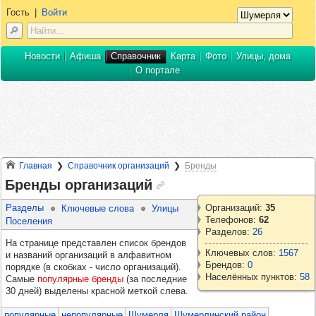
Гость
|
Войти
Новости
Афиша
Справочник
Карта
Фото
Улицы, дома
О портале
Главная
Справочник организаций
Бренды
Бренды организаций
Разделы
Организаций:
35
Ключевые слова
Улицы
Телефонов:
62
Поселения
Разделов:
26
На странице представлен список брендов
Ключевых слов:
1567
и названий организаций в алфавитном
Брендов:
0
порядке (в скобках - число организаций).
Населённых пунктов:
58
Самые
популярные бренды
(за последние
30 дней) выделены красной меткой слева.
популярные
непопулярные
Шумерля
Шумерлинский район