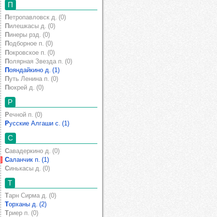
П
Петропавловск д. (0)
Пилешкасы д. (0)
Пинеры рзд. (0)
Подборное п. (0)
Покровское п. (0)
Полярная Звезда п. (0)
Пояндайкино д. (1)
Путь Ленина п. (0)
Пюкрей д. (0)
Р
Речной п. (0)
Русские Алгаши с. (1)
С
Савадеркино д. (0)
Саланчик п. (1)
Синькасы д. (0)
Т
Тарн Сирма д. (0)
Торханы д. (2)
Триер п. (0)