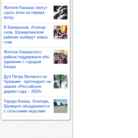
Жители Канаша смо­гут
сдать ёлки на пере­ра­
ботку
В Канаш­ском, Ала­тыр­
ском, Шумер­лин­ском
райо­нах выбе­рут новых
глав
Жители Канаш­ского
района под­дер­жали объ­
еди­не­ние с горо­дом
Канаш
Дуб Петра Вели­кого из
Чува­шии - пре­тен­дент на
зва­ние «Рос­сий­ское
дерево года – 2024»
Города Канаш, Ала­тырь,
Шумерля объ­еди­ня­ются
с сель­скими окру­гами