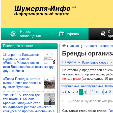
Новости,
Сп
Афиша
оповещения
ор
Последние новости
Главная
Справочник органи
Бренды организ
18 апреля в Канаш­ском
кад­ро­вом цен­тре
Разделы
Ключевые слова
«Работа Рос­сии» сос­то­
ится Все­рос­сий­ская ярмарка тру­
На странице представлен список
до­ус­тройс­тва
указано число организаций, ра
популярные
(за последние 30 дн
«Поезд Победы» оста­но­
вится в пяти насе­лен­ных
популярные
непопулярные
Шум
пун­ктах Чува­шии
0-9
А
Б
В
Г
Д
Е
Ё
Ж
З
И
Й
Уче­ник 3 "А" класса тре­
тей школы г. Канаша
В Шумерле и Шумерлинском райо
Крас­нов Вла­ди­мир стал
побе­ди­те­лем рес­пуб­ли­кан­ского
См. также ключевые слова
:
Ги
кон­курса по прог­рам­ми­ро­ва­нию в