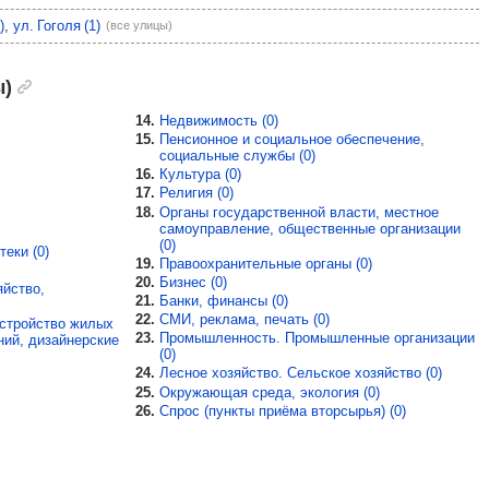
)
ул. Гоголя (1)
(все улицы)
ы)
14.
Недвижимость (0)
15.
Пенсионное и социальное обеспечение,
социальные службы (0)
16.
Культура (0)
17.
Религия (0)
18.
Органы государственной власти, местное
самоуправление, общественные организации
(0)
еки (0)
19.
Правоохранительные органы (0)
20.
Бизнес (0)
йство,
21.
Банки, финансы (0)
22.
СМИ, реклама, печать (0)
устройство жилых
23.
Промышленность. Промышленные организации
ий, дизайнерские
(0)
24.
Лесное хозяйство. Сельское хозяйство (0)
25.
Окружающая среда, экология (0)
26.
Спрос (пункты приёма вторсырья) (0)