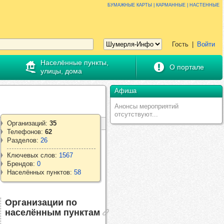
Бумажные карты | карманные | настенные
Гость
|
Войти
Населённые пункты,
О портале
улицы, дома
Афиша
Анонсы мероприятий
отсутствуют...
Организаций:
35
Телефонов:
62
Разделов:
26
Ключевых слов:
1567
Брендов:
0
Населённых пунктов:
58
Организации по
населённым пунктам