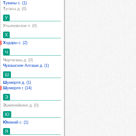
Туваны с. (1)
Тугасы д. (0)
У
Ульяновское п. (0)
Х
Ходары с. (2)
Ч
Чертаганы д. (0)
Чувашские Алгаши д. (1)
Ш
Шумерля д. (1)
Шумерля г. (14)
Э
Эшменейкино д. (0)
Ю
Юманай с. (1)
Я