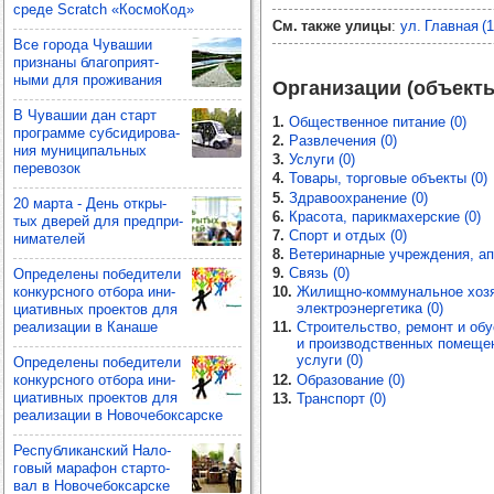
среде Scratch «Кос­мо­Код»
См. также улицы
:
ул. Главная (1
Все города Чува­шии
приз­наны бла­гоп­ри­ят­
ными для про­жи­ва­ния
Организации (объект
В Чува­шии дан старт
1.
Общественное питание (0)
прог­рамме суб­си­ди­ро­ва­
2.
Развлечения (0)
ния муни­ци­паль­ных
3.
Услуги (0)
пере­во­зок
4.
Товары, торговые объекты (0)
5.
Здравоохранение (0)
20 марта - День откры­
6.
Красота, парикмахерские (0)
тых две­рей для пред­при­
7.
Спорт и отдых (0)
ни­ма­те­лей
8.
Ветеринарные учреждения, апт
9.
Связь (0)
Опре­де­лены побе­ди­тели
кон­кур­сного отбора ини­
10.
Жилищно-коммунальное хозя
электроэнергетика (0)
ци­атив­ных про­ек­тов для
реали­за­ции в Канаше
11.
Строительство, ремонт и об
и производственных помещен
услуги (0)
Опре­де­лены побе­ди­тели
12.
Образование (0)
кон­кур­сного отбора ини­
ци­атив­ных про­ек­тов для
13.
Транспорт (0)
реали­за­ции в Ново­че­бок­сар­ске
Рес­пуб­ли­кан­ский Нало­
го­вый мара­фон стар­то­
вал в Ново­че­бок­сар­ске