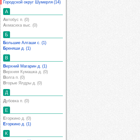
Городской округ Шумерля (14)
А
Автобус п. (0)
Ахмасиха выс. (0)
Б
Большие Алгаши с. (1)
Бреняши д. (1)
В
Верхний Магарин д. (1)
Верхняя Кумашка д. (0)
Волга п. (0)
Вторые Ялдры д. (0)
Д
Дубовка п. (0)
Е
Егоркино д. (0)
Егоркино д. (1)
К