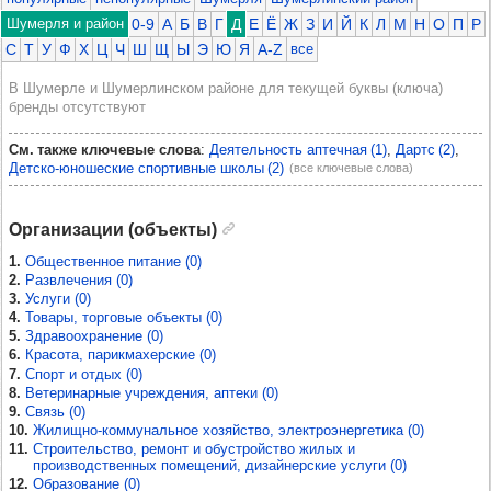
Шумерля и район
0-9
А
Б
В
Г
Д
Е
Ё
Ж
З
И
Й
К
Л
М
Н
О
П
Р
С
Т
У
Ф
Х
Ц
Ч
Ш
Щ
Ы
Э
Ю
Я
A-Z
все
В Шумерле и Шумерлинском районе для текущей буквы (ключа)
бренды отсутствуют
См. также ключевые слова
:
Деятельность аптечная (1)
Дартс (2)
Детско-юношеские спортивные школы (2)
(все ключевые слова)
Организации (объекты)
1.
Общественное питание (0)
2.
Развлечения (0)
3.
Услуги (0)
4.
Товары, торговые объекты (0)
5.
Здравоохранение (0)
6.
Красота, парикмахерские (0)
7.
Спорт и отдых (0)
8.
Ветеринарные учреждения, аптеки (0)
9.
Связь (0)
10.
Жилищно-коммунальное хозяйство, электроэнергетика (0)
11.
Строительство, ремонт и обустройство жилых и
производственных помещений, дизайнерские услуги (0)
12.
Образование (0)