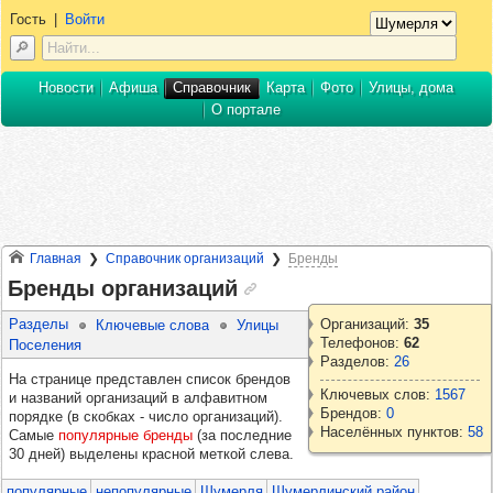
Гость
|
Войти
Новости
Афиша
Справочник
Карта
Фото
Улицы, дома
О портале
Главная
Справочник организаций
Бренды
Бренды организаций
Разделы
Организаций:
35
Ключевые слова
Улицы
Телефонов:
62
Поселения
Разделов:
26
На странице представлен список брендов
Ключевых слов:
1567
и названий организаций в алфавитном
Брендов:
0
порядке (в скобках - число организаций).
Населённых пунктов:
58
Самые
популярные бренды
(за последние
30 дней) выделены красной меткой слева.
популярные
непопулярные
Шумерля
Шумерлинский район